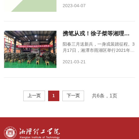
断帮助退役复学大学生贴近、融入湘
2023-04-07
理生活。3月30日，我校武装部于第
三教学楼3209会...
携笔从戎！徐子桀等湘理工学生踏上军旅新征程
阳春三月送新兵，一身戎装踏征程。3
月17日，湘潭市雨湖区举行2021年度
春季新兵入伍欢送大会，新兵队伍中
2021-03-21
湘潭理工学院徐子桀是第一位从学校
入伍的大学生...
共6条，1页
1