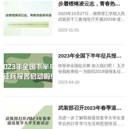
步履铿锵凌云志，青春热血铸军魂——2023年度军训教官表彰暨退役复学大学生欢迎会
2023年10月27日，湘潭理工学院人民
武装部于三教报告厅开展2023年度军
训教官表彰暨退役复学大学生欢迎
2023-11-01
会。学生处处长付炜老师、潭州书院
副院长许媚老师...
2023年全国下半年征兵报名启动啦！
快登录全国征兵网 加入我们吧！ 五月
份我校将统一为组织2019级报名征兵
毕业生开展体检哦！
2023-04-20
武装部召开2023年春季退役复学大学生座谈会
为进一步了解我校退役复学大学生复
学后的日常学习生活和思想情况，不