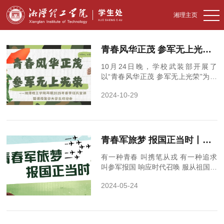
湘理主页
青春风华正茂 参军无上光荣 ——湘潭理工学院开展2025年春季征兵宣讲暨退役复学大学生欢迎会
10月24日晚，学校武装部开展了
以“青春风华正茂 参军无上光荣”为主
题的征兵宣讲活动。学校武装部部长
2024-10-29
付炜，武装部副部长许媚，保卫科科
长张权、武装部...
青春军旅梦 报国正当时丨毕业生入伍原来政策这么好！
有一种青春 叫携笔从戎 有一种追求
叫参军报国 响应时代召唤 服从祖国需
要 是青年的使命和担当 在军营成就梦
2024-05-24
想 为强军事业贡献磅礴力量 当毕业...